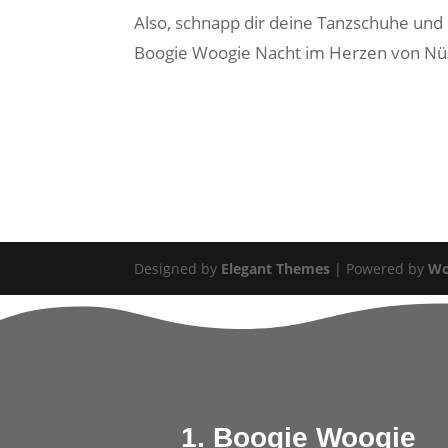
Also, schnapp dir deine Tanzschuhe und d
Boogie Woogie Nacht im Herzen von Nür
Designed by
Elegant Themes
| Powered by
Wo
1. Boogie Woogie