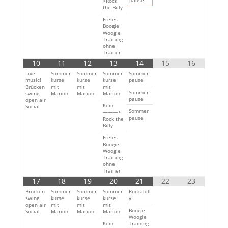
pause
>Rock
the Billy
Freies
Boogie
Woogie
Training
ohne
Trainer
10
11
12
13
14
15
16
Live
Sommer
Sommer
Sommer
Sommer
music!
kurse
kurse
kurse
pause
Brücken
mit
mit
mit
Sommer
swing
Marion
Marion
Marion
pause
open air
Kein
Social
Sommer
———>
pause
Rock the
Billy
Freies
Boogie
Woogie
Training
ohne
Trainer
17
18
19
20
21
22
23
Brücken
Sommer
Sommer
Sommer
Rockabill
swing
kurse
kurse
kurse
y
open air
mit
mit
mit
Boogie
Social
Marion
Marion
Marion
Woogie
Kein
Training