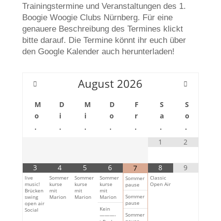
Trainingstermine und Veranstaltungen des 1.
Boogie Woogie Clubs Nürnberg. Für eine
genauere Beschreibung des Termines klickt
bitte darauf. Die Termine könnt ihr euch über
den Google Kalender auch herunterladen!
August
2026
M
D
M
D
F
S
S
o
i
i
o
r
a
o
.
.
.
.
.
.
.
1
2
3
4
5
6
8
9
7
live
Sommer
Sommer
Sommer
Classic
Sommer
music!
kurse
kurse
kurse
Open Air
pause
Brücken
mit
mit
mit
Sommer
swing
Marion
Marion
Marion
pause
open air
Kein
Social
Sommer
———-