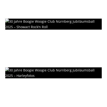
Showact Cheerleader
Bälle
30 Jahre Boogie Woogie Club
Nürnberg Jubiläumsball 2025 –
Showact Rock’n Roll
Bälle
30 Jahre Boogie Woogie Club
Nürnberg Jubiläumsball 2025 –
Harleyfotos