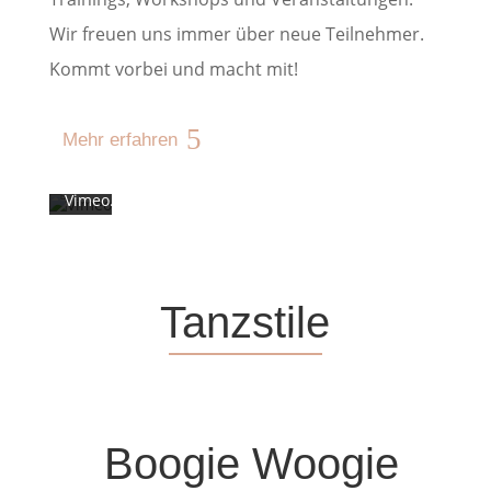
dem
Wir freuen uns immer über neue Teilnehmer.
Laden
des
Kommt vorbei und macht mit!
Videos
akzeptieren
Sie
die
Mehr erfahren
Datenschutzerklärung
von
Vimeo.
Mehr
erfahren
Video
laden
Tanzstile
Vimeo
immer
entsperren
Boogie Woogie