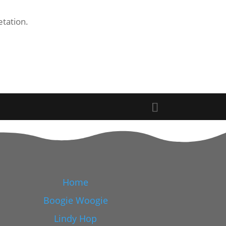
tation.
Home
Boogie Woogie
Lindy Hop