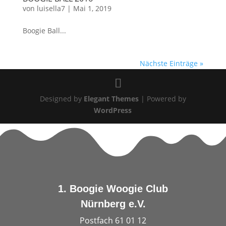
von
luisella7
|
Mai 1, 2019
Boogie Ball...
Nächste Einträge »
Designed by
Elegant Themes
| Powered by
WordPress
1. Boogie Woogie Club
Nürnberg e.V.
Postfach 61 01 12