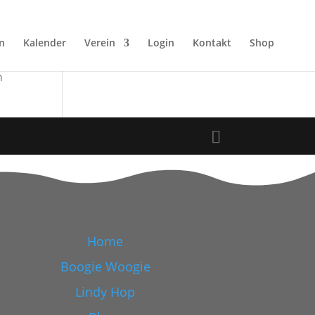
n
Kalender
Verein
Login
Kontakt
Shop
n
Home
Boogie Woogie
Lindy Hop