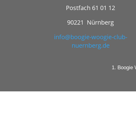
Postfach 61 01 12
90221 Nürnberg
info@boogie-woogie-club-
nuernberg.de
1. Boogie 