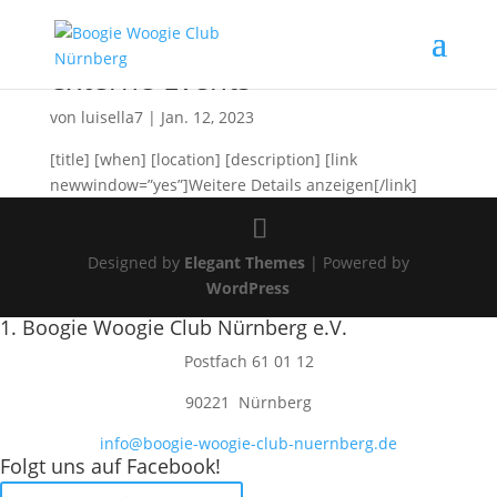
externe Events
von
luisella7
|
Jan. 12, 2023
[title] [when] [location] [description] [link
newwindow=”yes”]Weitere Details anzeigen[/link]
Designed by
Elegant Themes
| Powered by
WordPress
1. Boogie Woogie Club Nürnberg e.V.
Postfach 61 01 12
90221 Nürnberg
info@boogie-woogie-club-nuernberg.de
Folgt uns auf Facebook!